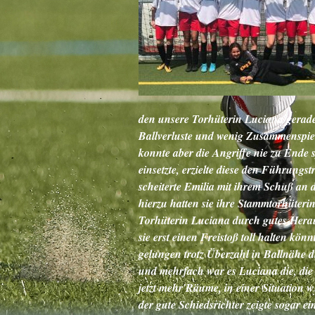
den unsere Torhüterin Luciana gerade
Ballverluste und wenig Zusammenspiel
konnte aber die Angriffe nie zu Ende 
einsetzte, erzielte diese den Führungs
scheiterte Emilia mit ihrem Schuß an 
hierzu hatten sie ihre Stammtorhüterin
Torhüterin Luciana durch gutes Heraus
sie erst einen Freistoß toll halten k
gelungen trotz Überzahl in Ballnähe di
und mehrfach war es Luciana die, die
jetzt mehr Räume, in einer Situation w
der gute Schiedsrichter zeigte sogar e