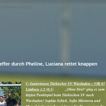
/ nivoslider init jQuery('#slider').nivoSlider({ effect: 'random',
nOpacity:0.8 }); });
reffer durch Pheline, Luciana rettet knappen
C-Juniorinnen Türkischer SV Wiesbaden – VfR 07
Limburg 1:2 (0:1)
„Ohne Drei“ ging es zum
letzten Punktspiel beim Türkischen SV nach
Wiesbaden! Sophia Schick, Sofia Mironova und