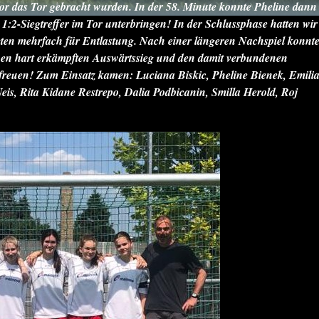
vor das Tor gebracht wurden. In der 58. Minute konnte Pheline dann
1:2-Siegtreffer im Tor unterbringen! In der Schlussphase hatten wir
rgten mehrfach für Entlastung. Nach einer längeren Nachspiel konnt
en hart erkämpften Auswärtssieg und den damit verbundenen
 freuen!
Zum Einsatz kamen: Luciana Biskic, Pheline Bienek, Emili
is, Rita Kidane Restrepo, Dalia Podbicanin, Smilla Herold, Roj