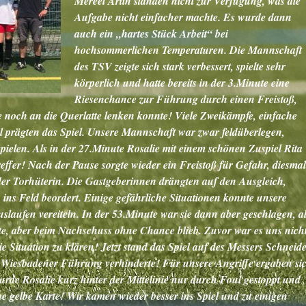
Mereel Artin standen nicht zur Verfügung, was die
Aufgabe nicht einfacher machte. Es wurde dann
auch ein „hartes Stück Arbeit“ bei
hochsommerlichen Temperaturen. Die Mannschaft
des TSV zeigte sich stark verbessert, spielte sehr
körperlich und hatte bereits in der 3.Minute eine
Riesenchance zur Führung durch einen Freistoß,
 noch an die Querlatte lenken konnte! Viele Zweikämpfe, einfache
 prägten das Spiel. Unsere Mannschaft war zwar feldüberlegen,
spielen. Als in der 27.Minute Rosalie mit einem schönen Zuspiel Rita
treffer! Nach der Pause sorgte wieder ein Freistoß für Gefahr, diesmal
der Torhüterin. Die Gastgeberinnen drängten auf den Ausgleich,
 ins Feld beordert. Einige gefährliche Situationen konnte unsere
laufen vereiteln. In der 53.Minute war sie dann aber geschlagen, a
önnte, aber beim Nachschuss ohne Chance blieb. Zuvor war es uns nich
e Situation zu klären! Jetzt stand das Spiel auf des Messers Schneid
 Wiesbadener Führung verhinderte! Für unsere Angriffe ergaben si
urde Rosalie kurz hinter der Mittelinie nur durch Foul gestoppt und
ine gelbe Karte! Wir kamen wieder besser ins Spiel und zu einigen