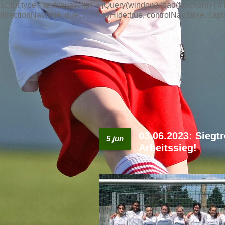
script type="text/javascript"> jQuery(window).load(function() { /
directionNav:true, directionNavHide:true, controlNav:false, captio
03.06.2023: Siegt
5 jun
Arbeitssieg!