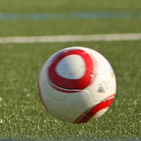
ls
t
e
ch