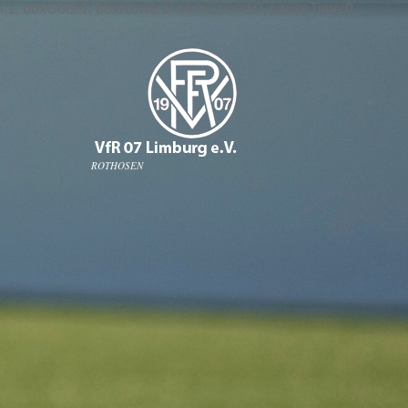
 slices:1, boxCols:1, boxRows:1, animSpeed:0, pauseTime:0,
ROTHOSEN