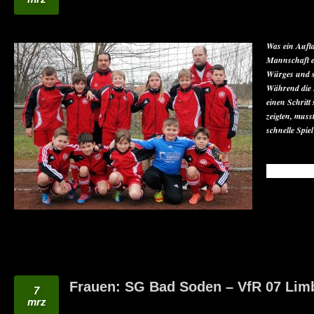
Was ein Auft
Mannschaft er
Würges und sc
Während die 
einen Schritt
zeigten, muss
schnelle Spie
READ MO
Frauen: SG Bad Soden – VfR 07 Lim
7
mrz