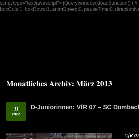
script type="text/javascript"> jQuery(window).load(function() { // n
boxCols:1, boxRows:1, animSpeed:0, pauseTime:0, directionNav:t
Monatliches Archiv:
März 2013
D-Juniorinnen: VfR 07 – SC Dombach
11
mrz
VfR 07