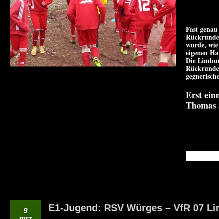
Fast genau 
Rückrunden
wurde, wie
eigenen Ha
Die Limbur
Rückrunden
gegnerische
Erst ei
Thomas 
READ MO
E1-Jugend: RSV Würges – VfR 07 Lim
9
mrz