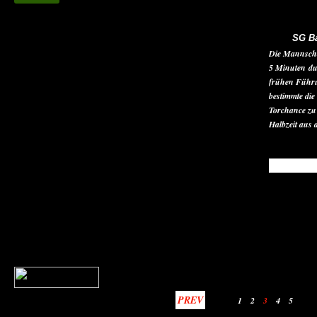
SG Ba
Die Mannschaf
5 Minuten du
frühen Führu
bestimmte die
Torchance zu
Halbzeit aus 
READ MO
PREV
1
2
3
4
5