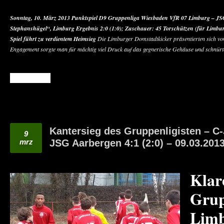
Sonntag, 10. März 2013
Punktspiel D9 Gruppenliga Wiesbaden
VfR 07 Limburg – JS
Stephanshügel“, Limburg
Ergebnis 2:0 (1:0);
Zuschauer: 45
Torschützen (für Limbur
Spiel führt zu verdientem Heimsieg
Die Limburger Domstadtkicker präsentierten sich vo
Engagement sorgte man für mächtig viel Druck auf das gegnerische Gehäuse und schnürte
READ MORE
Kantersieg des Gruppenligisten – C
9
mrz
JSG Aarbergen 4:1 (2:0) – 09.03.201
Klar
Grup
Limb