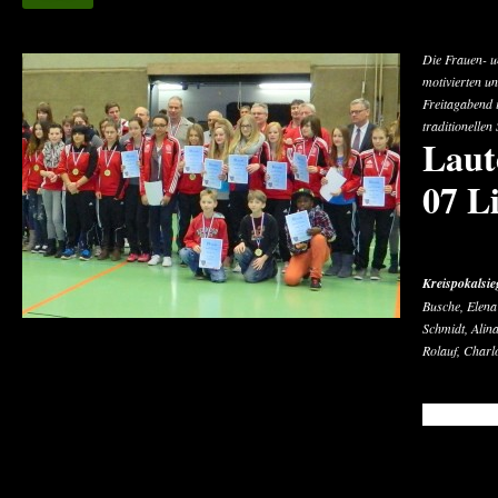
Die Frauen- u
motivierten u
Freitagabend i
traditionellen
Laut
07 L
Kreispokalsie
Busche, Elena
Schmidt, Alin
Rolauf, Charl
READ MO