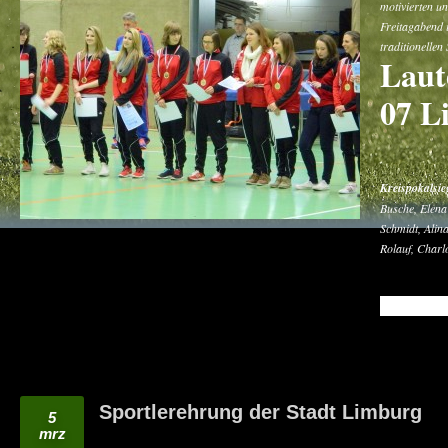
motivierten u
Freitagabend i
traditionellen
Laut
07 L
Kreispokalsie
Busche, Elena
Schmidt, Alin
Rolauf, Charl
READ MO
Sportlerehrung der Stadt Limburg
5
mrz