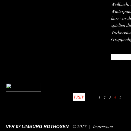
Weilbach
.
Winterpaus
kurz vor d
spielten d
Vorbereitu
Gruppenlig
READ MO
PREV
1
2
3
4
5
© 2017 |
Impressum
VFR 07 LIMBURG ROTHOSEN