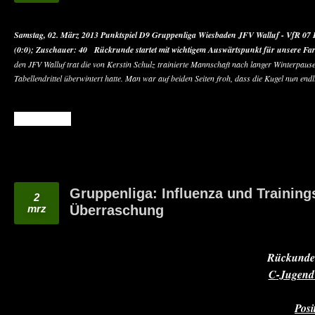
Samstag, 02. März 2013
Punktspiel D9 Gruppenliga Wiesbaden
JFV Walluf - VfR 07
(0:0);
Zuschauer: 40
Rückrunde startet mit wichtigem Auswärtspunkt für unsere Fa
den JFV Walluf trat die von Kerstin Schulz trainierte Mannschaft nach langer Winterpau
Tabellendrittel überwintert hatte. Man war auf beiden Seiten froh, dass die Kugel nun end
READ MORE
Gruppenliga: Influenza und Trainin
2
mrz
Überraschung
Rückunden
C
-Jugend
Posi