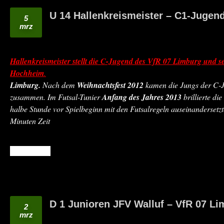
U 14 Hallenkreismeister – C1-Jugen
5
mrz
Hallenkreismeister stellt die C-Jugend des VfR 07 Limburg und se
Hochheim
.
Limburg.
Nach dem
Weihnachtsfest 2012
kamen die Jungs der C-J
zusammen. Im Futsal-Tunier
Anfang des Jahres 2013
brillierte di
halbe Stunde vor Spielbeginn mit den Futsalregeln auseinandersetz
Minuten Zeit
READ MORE
D 1 Junioren JFV Walluf – VfR 07 L
2
mrz