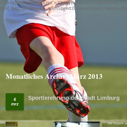
script type="text/javascript"> jQuery(window).load(function() { // n
boxCols:1, boxRows:1, animSpeed:0, pauseTime:0, directionNav:t
Monatliches Archiv:
März 2013
Sportlerehrung der Stadt Limburg
6
mrz
Die Frauen- u