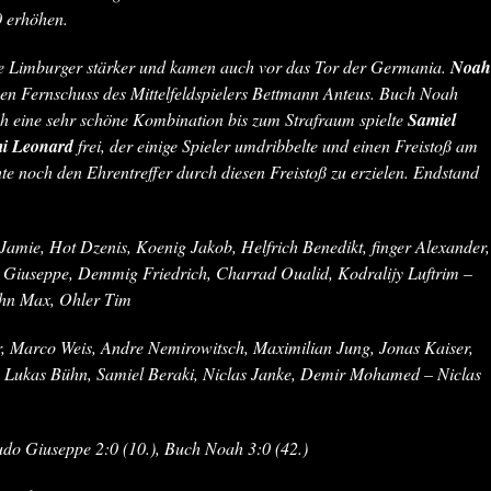
 erhöhen.
ie Limburger stärker und kamen auch vor das Tor der Germania.
Noah
inen Fernschuss des Mittelfeldspielers Bettmann Anteus. Buch Noah
ch eine sehr schöne Kombination bis zum Strafraum spielte
Samiel
i Leonard
frei, der einige Spieler umdribbelte und einen Freistoß am
te noch den Ehrentreffer durch diesen Freistoß zu erzielen. Endstand
amie, Hot Dzenis, Koenig Jakob, Helfrich Benedikt, finger Alexander,
Giuseppe, Demmig Friedrich, Charrad Oualid, Kodralijy Luftrim –
ehn Max, Ohler Tim
r, Marco Weis, Andre Nemirowitsch, Maximilian Jung, Jonas Kaiser,
, Lukas Bühn, Samiel Beraki, Niclas Janke, Demir Mohamed – Niclas
udo Giuseppe 2:0 (10.), Buch Noah 3:0 (42.)