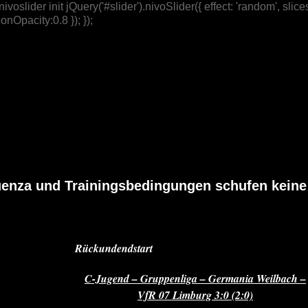
/ nivoslider init jQuery('#slider').nivoSlider({ effect: 'random',
nOpacity:0.8 }); });
luenza und Trainingsbedingungen schufen keine
Rückundendstart
C
-Jugend – Gruppenliga – Germania Weilbach –
VfR 07 Limburg 3:0 (2:0)