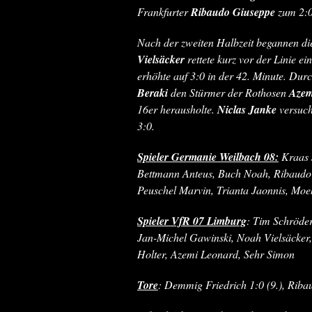
Frankfurter
Ribaudo Giuseppe
zum 2:0
Nach der zweiten Halbzeit begannen d
Vielsäcker
rettete kurz vor der Linie e
erhöhte auf 3:0 in der 42. Minute. Dur
Beraki
den Stürmer der Rothosen
Azem
16er herausholte.
Niclas Janke
versuch
3:0.
Spieler Germanie Weilbach 08:
Kraas J
Bettmann Anteus, Buch Noah, Ribaudo 
Peuschel Marvin, Trianta Jaonnis, Mo
Spieler VfR 07 Limburg
: Tim Schröde
Jan-Michel Gawinski, Noah Vielsäcker
Holter, Azemi Leonard, Sehr Simon
Tore
: Demmig Friedrich 1:0 (9.), Riba