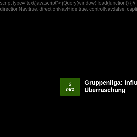
script type="text/javascript"> jQuery(window).load(function() { /
directionNav:true, directionNavHide:true, controlNav:false, captio
Gruppenliga: Inf
2
mrz
Überraschung