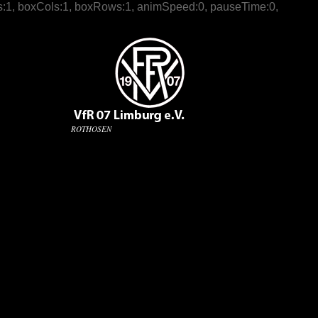
 slices:1, boxCols:1, boxRows:1, animSpeed:0, pauseTime:0,
ROTHOSEN