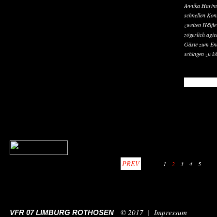
Annika Hartma
schnellen Kon
zweiten Hälft
zögerlich agie
Gäste zum End
schlagen zu k
READ MO
PREV
1
2
3
4
5
© 2017 |
Impressum
VFR 07 LIMBURG ROTHOSEN