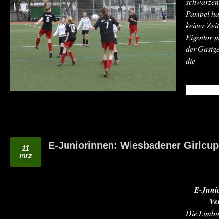
schwarzen
Pampel hat
keiner Zei
Eigentor m
der Gastge
die
READ MO
E-Juniorinnen: Wiesbadener Girlcup
11
mrz
E-Junior
Ve
Die Limbu