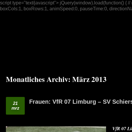
script type="text/javascript"> jQuery(window).load(function() { // n
boxCols:1, boxRows:1, animSpeed:0, pauseTime:0, directionNav:t
Monatliches Archiv:
März 2013
Frauen: VfR 07 Limburg – SV Schiers
21
mrz
VfR 07 Li