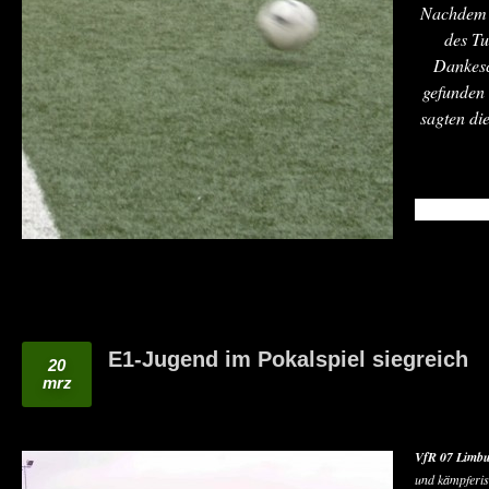
Nachdem m
des Tu
Dankesc
gefunden 
sagten die
READ MO
E1-Jugend im Pokalspiel siegreich
20
mrz
VfR 07 Lim
und kämpferis