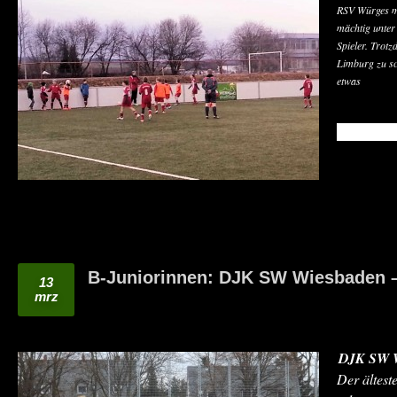
RSV Würges mi
mächtig unter
Spieler. Trotz
Limburg zu sc
etwas
READ MO
B-Juniorinnen: DJK SW Wiesbaden –
13
mrz
DJK SW Wi
Der ältest