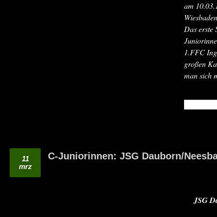
am 10.03.
Wiesbaden
Das erste 
Juniorinn
1.FFC Inge
großen Kam
man sich m
READ MO
C-Juniorinnen: JSG Dauborn/Neesbach
11
mrz
JSG Dau