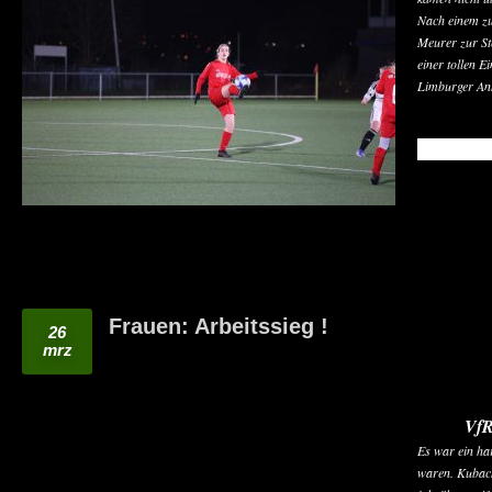
Nach einem z
Meurer zur St
einer tollen E
Limburger An
READ MO
Frauen: Arbeitssieg !
26
mrz
VfR
Es war ein har
waren. Kubach