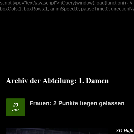
script type="text/javascript"> jQuery(window).load(function() { // n
boxCols:1, boxRows:1, animSpeed:0, pauseTime:0, directionNav:t
Archiv der Abteilung:
1. Damen
Frauen: 2 Punkte liegen gelassen
23
apr
SG Hofhe