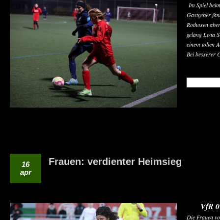
Im Spiel beim
Gastgeber fan
Rothosen aber 
gelang Lena S
einem tollen A
Bei besserer 
READ MO
Frauen: verdienter Heimsieg
16
apr
VfR 0
Die Frauen vo