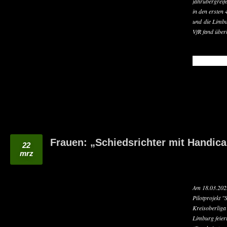
jahrübergreife
in den ersten
und die Limbu
VfR fand überh
READ MO
Frauen: „Schiedsrichter mit Handic
22
mrz
Am 18.03.2023
Pilotprojekt "
Kreisoberliga
Limburg feier