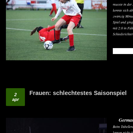
musste in der
konnte sich a
zwanzig Minut
Spiel und gin
mit 2:0 in Füh
Schiedsrichte
READ MO
Frauen: schlechtestes Saisonspiel
2
apr
German
Beim Tabellenk
kamen nicht üb