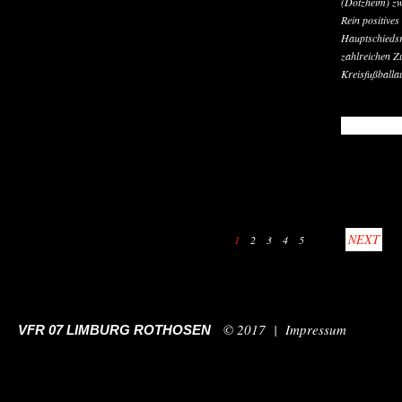
(Dotzheim) zw
Rein positive
Hauptschiedsr
zahlreichen Z
Kreisfußballa
READ MO
NEXT
1
2
3
4
5
© 2017 |
Impressum
VFR 07 LIMBURG ROTHOSEN