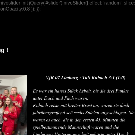
/ nivoslider init jQuery('#slider').nivoSlider({ effect: 'random',
nOpacity:0.8 }); });
g !
VfR 07 Limburg : TuS Kubach 3:1 (1:0)
Es war ein hartes Stück Arbeit, bis die drei Punkte
unter Dach und Fach waren.
Kubach reiste mit breiter Brust an, waren sie doch
jahrübergreifend seit sechs Spielen ungeschlagen. Sie
waren es auch, die in den ersten 45. Minuten die
spielbestimmende Mannschaft waren und die
Limburger Hintermannschaft gehörig unter Druck