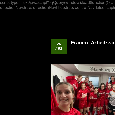
script type="text/javascript"> jQuery(window).load(function() { /
directionNav:true, directionNavHide:true, controlNav:false, captio
Frauen: Arbeitssie
26
mrz