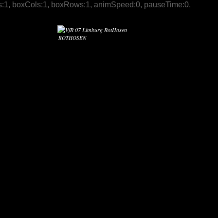
 slices:1, boxCols:1, boxRows:1, animSpeed:0, pauseTime:0,
ROTHOSEN