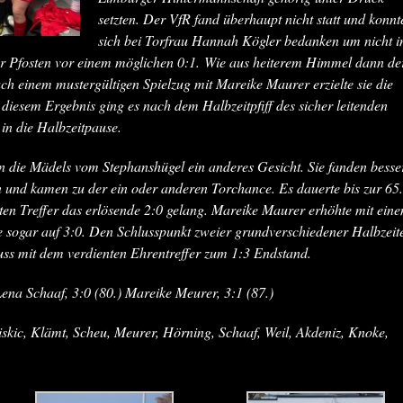
setzten. Der VfR fand überhaupt nicht statt und konnt
sich bei Torfrau Hannah Kögler bedanken um nicht i
der Pfosten vor einem möglichen 0:1. Wie aus heiterem Himmel dann de
h einem mustergültigen Spielzug mit Mareike Maurer erzielte sie die
diesem Ergebnis ging es nach dem Halbzeitpfiff des sicher leitenden
in die Halbzeitpause.
n die Mädels vom Stephanshügel ein anderes Gesicht. Sie fanden besse
en und kamen zu der ein oder anderen Torchance. Es dauerte bis zur 65.
ten Treffer das erlösende 2:0 gelang. Mareike Maurer erhöhte mit ein
e sogar auf 3:0. Den Schlusspunkt zweier grundverschiedener Halbzeit
luss mit dem verdienten Ehrentreffer zum 1:3 Endstand.
Lena Schaaf, 3:0 (80.) Mareike Meurer, 3:1 (87.)
iskic, Klämt, Scheu, Meurer, Hörning, Schaaf, Weil, Akdeniz, Knoke,