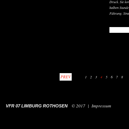
Druck. Sie kon
halben Stunde 
Führung. Sina
READ MO
PREV
1
2
3
4
5
6
7
8
© 2017 |
Impressum
VFR 07 LIMBURG ROTHOSEN