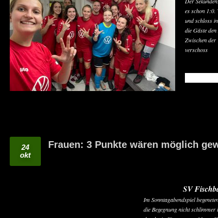
Der Sekundenze
es schon 1:0.
und schloss i
die Gäste den 
Zwischen der 
verschoss
READ MO
Frauen: 3 Punkte wären möglich ge
24
okt
SV Fischba
Im Sonntagabendspiel begeneten
die Begegnung nicht schlimmer 