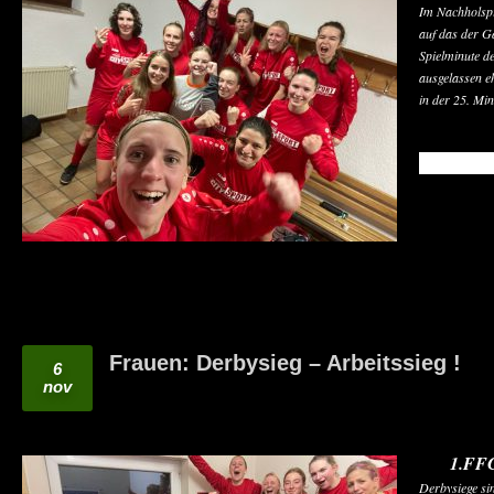
Im Nachholspie
auf das der Ga
Spielminute d
ausgelassen e
in der 25. Min
READ MO
Frauen: Derbysieg – Arbeitssieg !
6
nov
1.FFC
Derbysiege sin