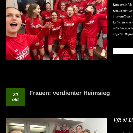
Kategorie "Ar
spielbestimme
innerhalb der 
Latte. Besser
getreten von 
erzielte. Beflü
READ MO
Frauen: verdienter Heimsieg
30
okt
VfR 07 Li