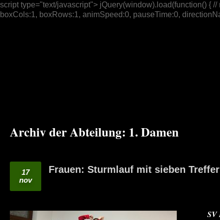
script type="text/javascript"> jQuery(window).load(function() { // n
boxCols:1, boxRows:1, animSpeed:0, pauseTime:0, directionNav:t
Archiv der Abteilung:
1. Damen
Frauen: Sturmlauf mit sieben Treffer
17
nov
SV 