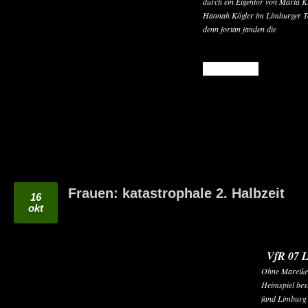
durch ein Eigentor von Marta K
Hannah Kögler im Limburger To
denn fortan fanden die
READ MORE
Frauen: katastrophale 2. Halbzeit
16
okt
VfR 07 L
Ohne Mareike
Heimspiel bes
fand Limburg b