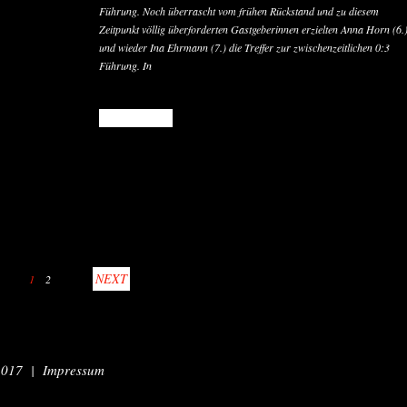
Führung. Noch überrascht vom frühen Rückstand und zu diesem
Zeitpunkt völlig überforderten Gastgeberinnen erzielten Anna Horn (6.
und wieder Ina Ehrmann (7.) die Treffer zur zwischenzeitlichen 0:3
Führung. In
READ MORE
NEXT
1
2
2017 |
Impressum