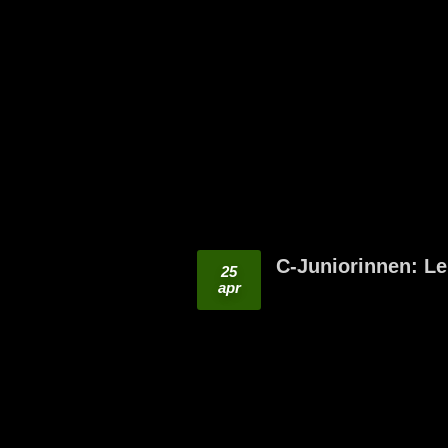
C-Juniorinnen: Len
25
apr