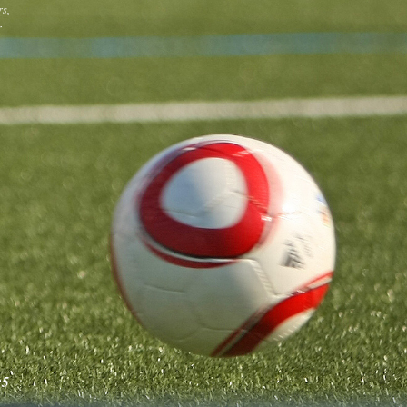
rs,
r
:5