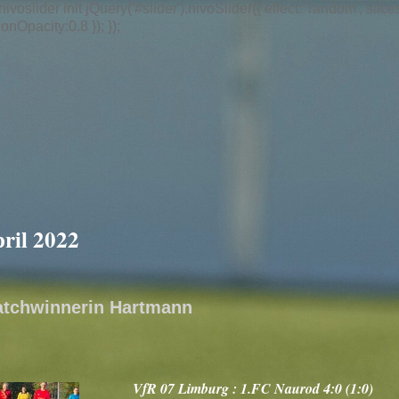
/ nivoslider init jQuery('#slider').nivoSlider({ effect: 'random',
nOpacity:0.8 }); });
ril 2022
atchwinnerin Hartmann
VfR 07 Limburg : 1.FC Naurod 4:0 (1:0)