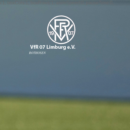
 slices:1, boxCols:1, boxRows:1, animSpeed:0, pauseTime:0,
ROTHOSEN