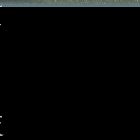
nd
e
ie
ts
die