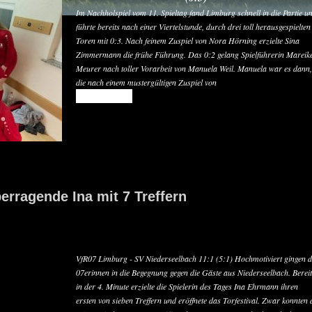
Im Nachholspiel vom 11. Spieltag fand Limburg schnell in die Partie u
führte bereits nach einer Viertelstunde, durch drei toll herausgespielten
Toren mit 0:3. Nach feinem Zuspiel von Nora Hörning erzielte Sina
Zimmermann die frühe Führung. Das 0:2 gelang Spielführerin Mareik
Meurer nach toller Vorarbeit von Manuela Weil. Manuela war es dann,
die nach einem mustergültigen Zuspiel von
READ MORE
erragende Ina mit 7 Treffern
VfR07 Limburg - SV Niederseelbach 11:1 (5:1) Hochmotiviert gingen d
07erinnen in die Begegnung gegen die Gäste aus Niederseelbach. Berei
in der 4. Minute erzielte die Spielerin des Tages Ina Ehrmann ihren
ersten von sieben Treffern und eröffnete das Torfestival. Zwar konnten 