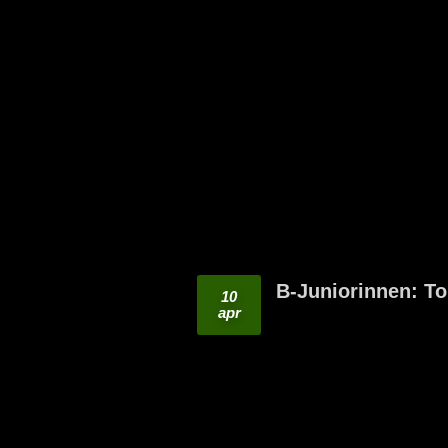
B-Juniorinnen: Tor
10
apr