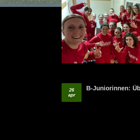
B-Juniorinnen: Üb
26
apr