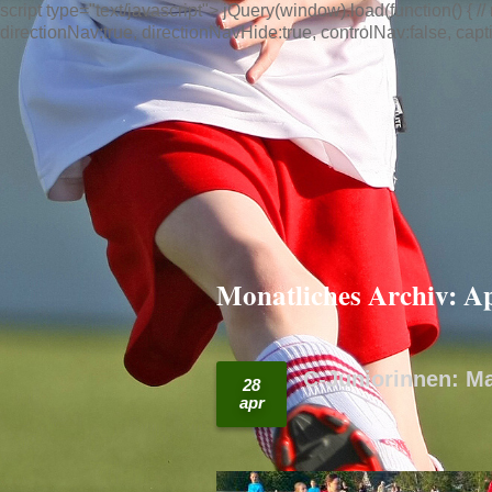
script type="text/javascript"> jQuery(window).load(function() { /
directionNav:true, directionNavHide:true, controlNav:false, captio
Monatliches Archiv:
Ap
C-Juniorinnen: M
28
apr