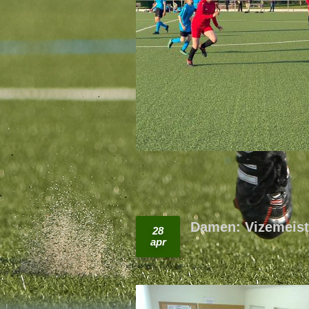
Damen: Vizemeiste
28
apr