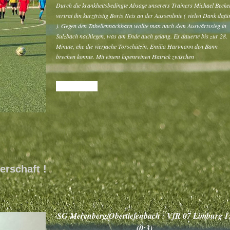
Durch die krankheitsbedingte Absage unserers Trainers Michael Becke
vertrat ihn kurzfristig Boris Neis an der Aussenlinie ( vielen Dank dafü
). Gegen den Tabellennachbarn wollte man nach dem Auswärtssieg in
Sulzbach nachlegen, was am Ende auch gelang. Es dauerte bis zur 28.
Minute, ehe die vierfache Torschützin, Emilia Hartmann den Bann
brechen konnte. Mit einem lupenreinen Hatrick zwischen
READ MORE
rschaft !
SG Merenberg/Obertiefenbach : VfR 07 Limburg 1
(0:3)