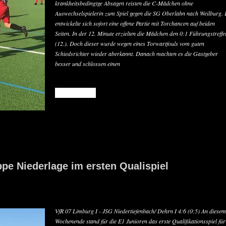
krankheitsbedingtge Absagen reisten die C-Mädchen ohne
Auswechselspielerin zum Spiel gegen die SG Oberlahn nach Weilburg. 
entwickelte sich sofort eine offene Partie mit Torchancen auf beiden
Seiten. In der 12. Minute erzielten die Mädchen den 0:1 Führungstreffe
(12.). Doch dieser wurde wegen eines Torwartfouls vom guten
Schiedsrichter wieder aberkannt. Danach machten es die Gastgeber
besser und schlossen einen
READ MORE
pe Niederlage im ersten Qualispiel
VfR 07 Limburg I - JSG Niedertiefenbach/ Dehrn I 4:6 (0:5) An diesem
Wochenende stand für die E1 Junioren das erste Qualifikationsspiel für