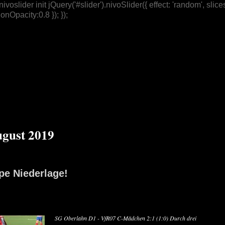
/ nivoslider init jQuery('#slider').nivoSlider({ effect: 'random',
nOpacity:0.8 }); });
gust 2019
e Niederlage!
SG Oberlahn D1 - VfR07 C-Mädchen 2:1 (1:0) Durch drei