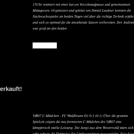
15Uhr trainiert mit einer kurzen Verschnaufpause und gemeinsamen
Mittagessen. Organisiert und geleitet von Daniel Laukner konnten die
Nachwuchsspieler an beiden Tagen viel über die richtige Technik erfah
und sich so optimal für die anstehende Saison vorbereiten. Der Andra
war groß an den beiden
READ MORE
erkauft!
VfR07 C-Mädchen - FC Waldbrunn D1 0:3 (0:1) Über die gesamte
Spielzeit zeigten die neu formierten C-Mädchen des VfR07 eine
kämpferisch starke Leistung. Die Jungs aus dem Westerwald taten sich
sehr schwer die Defensive der Limburgerinnen auszuspielen. Erst dur