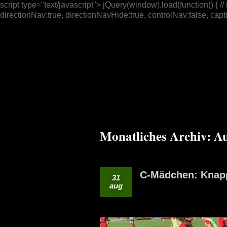
script type="text/javascript"> jQuery(window).load(function() { /
directionNav:true, directionNavHide:true, controlNav:false, captio
Monatliches Archiv:
Au
C-Mädchen: Knapp
31
aug