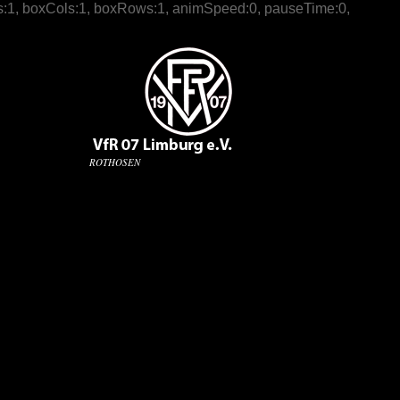
 slices:1, boxCols:1, boxRows:1, animSpeed:0, pauseTime:0,
ROTHOSEN