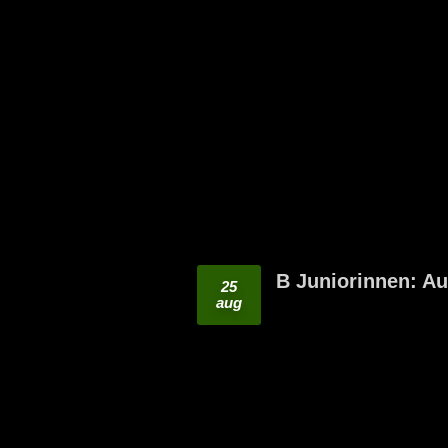
B Juniorinnen: A
25
aug