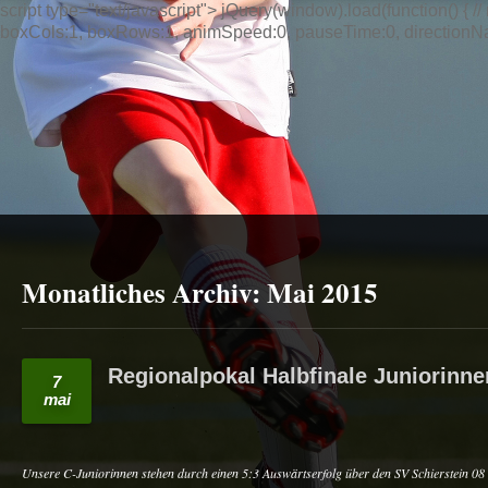
script type="text/javascript"> jQuery(window).load(function() { // n
boxCols:1, boxRows:1, animSpeed:0, pauseTime:0, directionNav:t
Monatliches Archiv:
Mai 2015
Regionalpokal Halbfinale Juniorinne
7
mai
Unsere C-Juniorinnen stehen durch einen 5:3 Auswärtserfolg über den SV Schierstein 08 