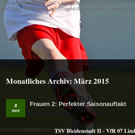
script type="text/javascript"> jQuery(window).load(function() { // n
boxCols:1, boxRows:1, animSpeed:0, pauseTime:0, directionNav:t
Monatliches Archiv:
März 2015
Frauen 2: Perfekter Saisonauftakt
8
mrz
TSV Bleidenstadt II - VfR 07 Limb