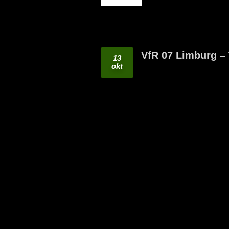
READ MORE
VfR 07 Limburg – 
13
okt