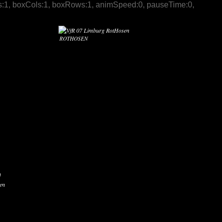
 slices:1, boxCols:1, boxRows:1, animSpeed:0, pauseTime:0,
ROTHOSEN
h
ren