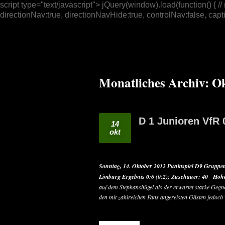
script type="text/javascript"> jQuery(window).load(function() { /
directionNav:true, directionNavHide:true, controlNav:false, captio
Monatliches Archiv:
Ok
D 1 Junioren VfR 
14
okt
Sonntag, 14. Oktober 2012
Punktspiel D9 Gruppe
Limburg
Ergebnis 0:6 (0:2);
Zuschauer: 40
Hohe
auf dem Stephanshügel als der erwartet starke Gegne
den mit zahlreichen Fans angereisten Gästen jedoch