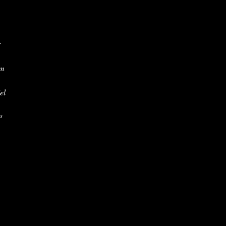
r
em
el
as