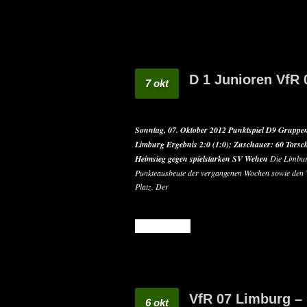
D 1 Junioren VfR
7 okt
Sonntag, 07. Oktober 2012
Punktspiel D9 Gruppe
Limburg
Ergebnis 2:0 (1:0);
Zuschauer: 60
Torsc
Heimsieg gegen spielstarken SV Wehen
Die Limburg
Punkteausbeute der vergangenen Wochen sowie den V
Platz. Der
READ MORE
VfR 07 Limburg – 
6 okt