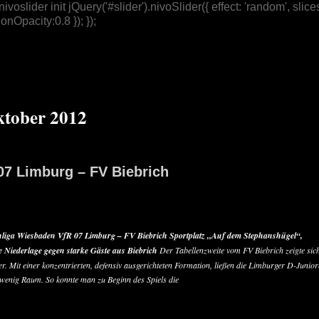
/ nivoslider init jQuery('#slider').nivoSlider({ effect: 'random',
nOpacity:0.8 }); });
tober 2012
07 Limburg – FV Biebrich
nliga Wiesbaden
VfR 07 Limburg – FV Biebrich
Sportplatz „Auf dem Stephanshügel“,
 Niederlage gegen starke Gäste aus Biebrich
Der Tabellenzweite vom FV Biebrich zeigte sic
r. Mit einer konzentrierten, defensiv ausgerichteten Formation, ließen die Limburger D-Junio
 wenig Raum. So konnte man zu Beginn des Spiels die