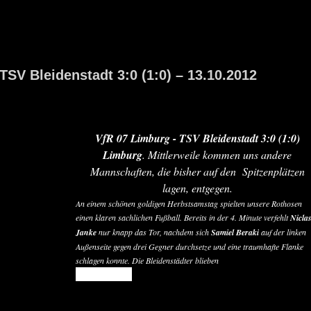
TSV Bleidenstadt 3:0 (1:0) – 13.10.2012
VfR 07 Limburg - TSV Bleidenstadt 3:0 (1:0)
Limburg
. Mittlerweile kommen uns andere
Mannschaften, die bisher auf den Spitzenplätzen
lagen, entgegen.
An einem schönen goldigen Herbstsamstag spielten unsere Rothosen
einen klaren sachlichen Fußball. Bereits in der 4. Minute verfehlt
Nicla
Janke
nur knapp das Tor, nachdem sich
Samiel Beraki
auf der linken
Außenseite gegen drei Gegner durchsetze und eine traumhafte Flanke
schlagen konnte. Die Bleidenstädter blieben
READ MORE