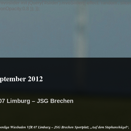
/ nivoslider init jQuery('#slider').nivoSlider({ effect: 'random',
nOpacity:0.8 }); });
ptember 2012
 07 Limburg – JSG Brechen
penliga Wiesbaden
VfR 07 Limburg – JSG Brechen
Sportplatz „Auf dem Stephanshügel“,