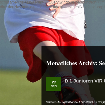
script type="text/javascript"> jQuery(window).load(function() { /
directionNav:true, directionNavHide:true, controlNav:false, captio
Monatliches Archiv:
Se
D 1 Junioren VfR
23
sep
Sonntag, 23. September 2012
Punktspiel D9 Grup