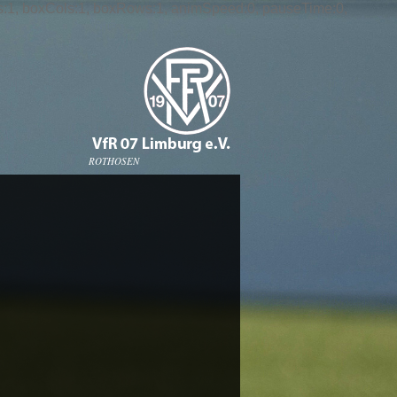
 slices:1, boxCols:1, boxRows:1, animSpeed:0, pauseTime:0,
ROTHOSEN