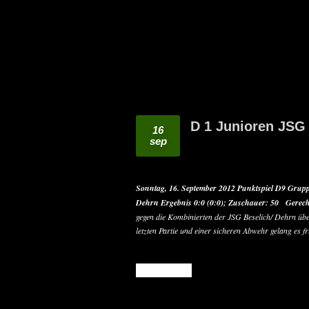
D 1 Junioren JSG 
16
sep
Sonntag, 16. September 2012
Punktspiel D9 Grup
Dehrn
Ergebnis 0:0 (0:0);
Zuschauer: 50
Gerech
gegen die Kombinierten der JSG Beselich/ Dehrn üb
letzten Partie und einer sicheren Abwehr gelang es fr
READ MORE