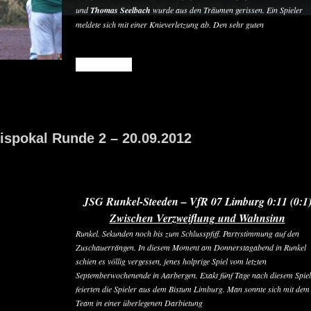
und
Thomas Seelbach
wurde aus den Träumen gerissen. Ein Spieler
meldete sich mit einer Knieverletzung ab. Den sehr guten
READ MORE
ispokal Runde 2 – 20.09.2012
JSG Runkel-Steeden – VfR 07 Limburg 0:11 (0:1
Zwischen Verzweiflung und Wahnsinn
Runkel
. Sekunden noch bis zum Schlusspfiff. Partystimmung auf den
Zuschauerrängen. In diesem Moment am Donnerstagabend in Runkel
schien es völlig vergessen, jenes holprige Spiel vom letzten
Septemberwochenende in Aarbergen. Exakt fünf Tage nach diesem Spiel
feierten die Spieler aus dem Bistum Limburg. Man sonnte sich mit dem
Team in einer überlegenen Darbietung