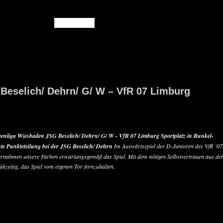
READ MORE
Beselich/ Dehrn/ G/ W – VfR 07 Limburg
penliga Wiesbaden
JSG Beselich/ Dehrn/ G/ W - VfR 07 Limburg
Sportplatz in Runkel-
te Punkteteilung bei der JSG Beselich/ Dehrn
Im Auswärtsspiel der D-Junioren des VfR ´07
ernahmen unsere Farben erwartungsgemäß das Spiel. Mit dem nötigen Selbstvertrauen aus de
ühzeitig, das Spiel vom eigenen Tor fernzuhalten.