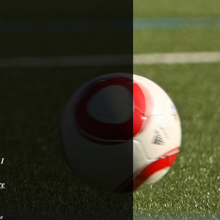
:1
re
e