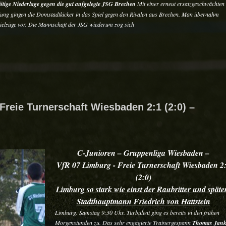
tige Niederlage gegen die gut aufgelegte JSG Brechen
Mit einer erneut ersatzgeschwächten
ellung gingen die Domstadtkicker in das Spiel gegen den Rivalen aus Brechen. Man übernahm
Spielzüge vor. Die Mannschaft der JSG wiederum zog sich
Freie Turnerschaft Wiesbaden 2:1 (2:0) –
C-Junioren – Gruppenliga Wiesbaden –
VfR 07 Limburg - Freie Turnerschaft Wiesbaden 2
(2:0)
Limburg so stark wie einst der Raubritter und späte
Stadthauptmann Friedrich von Hattstein
Limburg
. Samstag 9:30 Uhr. Turbulent ging es bereits in den frühen
Morgenstunden zu. Das sehr engagierte Trainergespann
Thomas Jank