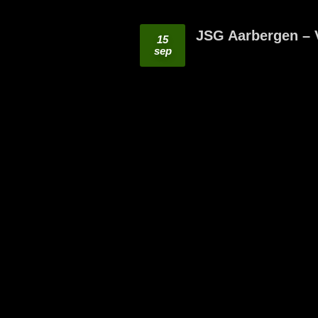
JSG Aarbergen – V
15
sep