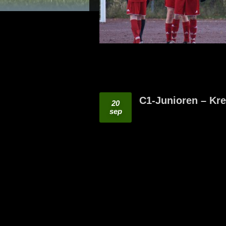
C1-Junioren – Kre
20
sep