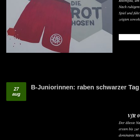
Rheingau, um 
Nach ruhigem 
Spiel und führ
zeigten sowohl
READ MO
B-Juniorinnen: raben schwarzer Tag
27
aug
VfR 0
Der älteste N
ersten bis zur
dominante Man