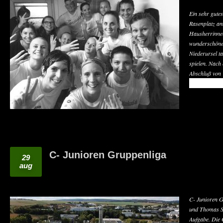
Ein sehr gute
Rasenplatz am
Hausherrinnen
wunderschönen
Niederursel ta
spielen. Nach
Abschluß von 
READ MO
C- Junioren Gruppenliga
29
aug
C- Junioren 
und Thomas Sc
Aufgabe. Die 