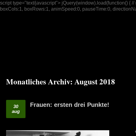
script type="text/javascript"> jQuery(window).load(function() { // n
boxCols:1, boxRows:1, animSpeed:0, pauseTime:0, directionNav:t
Monatliches Archiv:
August 2018
Frauen: ersten drei Punkte!
30
aug