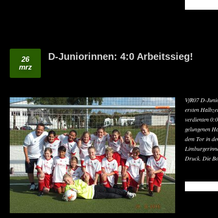
READ MO
D-Juniorinnen: 4:0 Arbeitssieg!
26
mrz
VfR07 D-Junio
ersten Halbzei
verdienten 0:0
gelungenen Ha
dem Tor in de
Limburgerinnen
Druck. Die B
READ MO