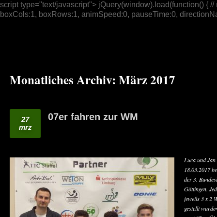
script type="text/javascript"> jQuery(window).load(function() { // n
boxCols:1, boxRows:1, animSpeed:0, pauseTime:0, directionNav:t
Monatliches Archiv:
März 2017
07er fahren zur WM
27
mrz
Luca und Jan
18.03.2017 be
der 3. Bundes
Göttingen. Je
jeweils 3 x 2
gestellt wurde