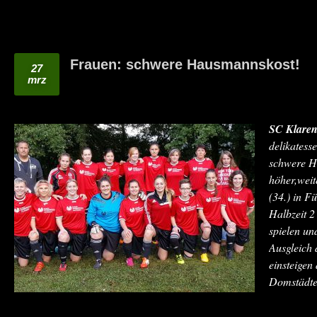
Frauen: schwere Hausmannskost!
27
mrz
SC Klaren
delikatess
schwere H
höher,weit
(34.) in F
Halbzeit 2
spielen un
Ausgleich
einsteigen
Domstädte