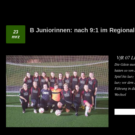
B Juniorinnen: nach 9:1 im Regional
23
mrz
VfR 07 Li
Die Gäste aus
hatten so von
Spiel bis kurz
kurz vor dem 
Führung in di
Wechsel
READ MO