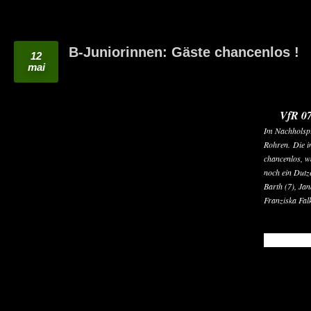
B-Juniorinnen: Gäste chancenlos !
12
mai
VfR 07
Im Nachholspi
Rohren. Die i
chancenlos, wa
noch ein Dutz
Barth (7), Ja
Franziska Falk
READ MO