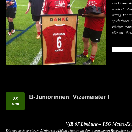
Die Damen des
verabschieden
gelang. Vor d
Spielerinnen. 
jähriger Train
alles für "ihr
READ MO
B-Juniorinnen: Vizemeister !
23
mai
VfR 07 Limburg – TSG Mainz-Kast
Die technisch versierten Limburger Mädchen hatten mit dem ungewohnten Rasenplatz so e