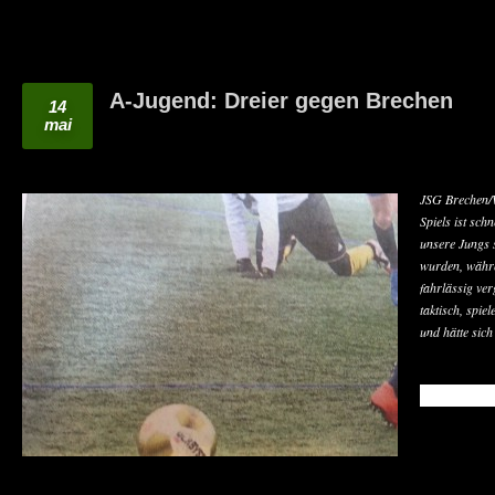
A-Jugend: Dreier gegen Brechen
14
mai
JSG Brechen/W
Spiels ist sch
unsere Jungs 
wurden, währe
fahrlässig ve
taktisch, spie
und hätte sic
READ MO