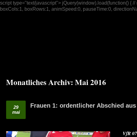
script type="text/javascript"> jQuery(window).load(function() { // n
boxCols:1, boxRows:1, animSpeed:0, pauseTime:0, directionNav:t
Monatliches Archiv:
Mai 2016
Frauen 1: ordentlicher Abschied aus
29
mai
VfR 07