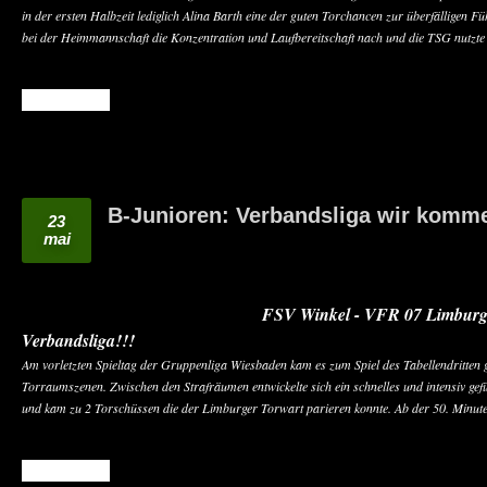
in der ersten Halbzeit lediglich Alina Barth eine der guten Torchancen zur überfälligen 
bei der Heimmannschaft die Konzentration und Laufbereitschaft nach und die TSG nutzte
READ MORE
B-Junioren: Verbandsliga wir komme
23
mai
FSV Winkel - VFR 07 Limburg 
Verbandsliga!!!
Am vorletzten Spieltag der Gruppenliga Wiesbaden kam es zum Spiel des Tabellendritten g
Torraumszenen. Zwischen den Strafräumen entwickelte sich ein schnelles und intensiv gef
und kam zu 2 Torschüssen die der Limburger Torwart parieren konnte. Ab der 50. Minut
READ MORE