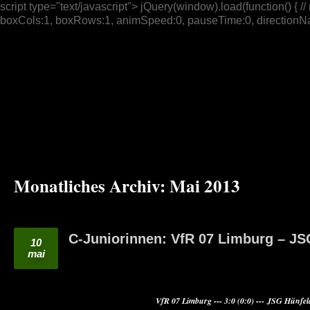
script type="text/javascript"> jQuery(window).load(function() { // n
boxCols:1, boxRows:1, animSpeed:0, pauseTime:0, directionNav:t
Monatliches Archiv:
Mai 2013
C-Juniorinnen: VfR 07 Limburg – JSG
10
mai
VfR 07 Limburg --- 3:0 (0:0) --- JSG Hünfe