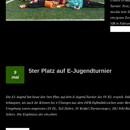
Unsere D-Mädc
Turnier. Trotz
mochte kein T
einzigsten To
VfR in Führun
READ MO
5ter Platz auf E-Jugendturnier
9
mai
Die E1-Jugend hat heute den 5ten Platz auf dem E-Jugend-Turnier des SV Elz erspielt. Da
behaupten, als auch ihr Können bei 4 Übungen aus dem DFB-Fußballabzeichen unter Bew
Umgebung waren angetreten (SV Elz, TuS Dehrn, SV Kriftel (Turniersieger), JSG Fehl Rit
Selters. Die Ergebnisse der einzelnen