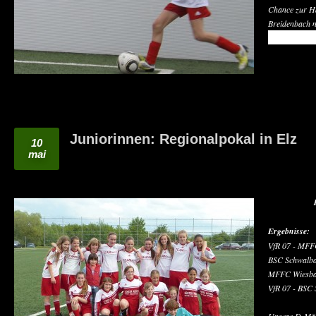
Chance zur Ha
Breidenbach 
READ MO
Juniorinnen: Regionalpokal in Elz
10
mai
Ergebnisse:
VfR 07 - MFF
BSC Schwalba
MFFC Wiesbad
VfR 07 - BSC