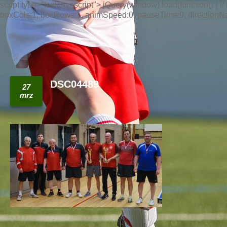
script type="text/javascript"> jQuery(window).load(function() { // n
boxCols:1, boxRows:1, animSpeed:0, pauseTime:0, directionNav:t
DSC04489
27
mrz