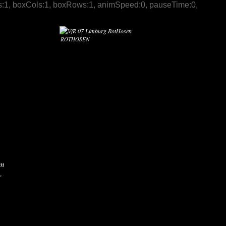
 slices:1, boxCols:1, boxRows:1, animSpeed:0, pauseTime:0,
ROTHOSEN
um
r