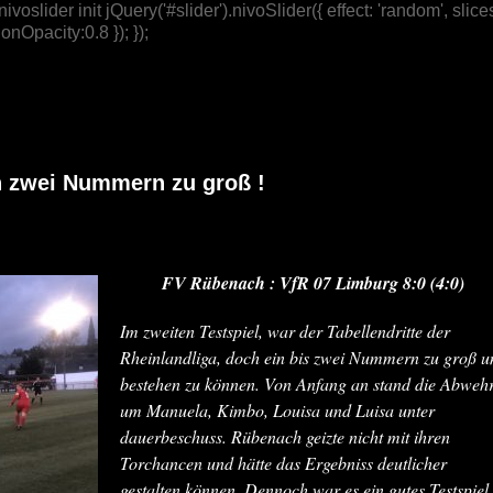
/ nivoslider init jQuery('#slider').nivoSlider({ effect: 'random',
nOpacity:0.8 }); });
 zwei Nummern zu groß !
FV Rübenach : VfR 07 Limburg 8:0 (4:0)
Im zweiten Testspiel, war der Tabellendritte der
Rheinlandliga, doch ein bis zwei Nummern zu groß 
bestehen zu können. Von Anfang an stand die Abweh
um Manuela, Kimbo, Louisa und Luisa unter
dauerbeschuss. Rübenach geizte nicht mit ihren
Torchancen und hätte das Ergebniss deutlicher
gestalten können. Dennoch war es ein gutes Testspiel