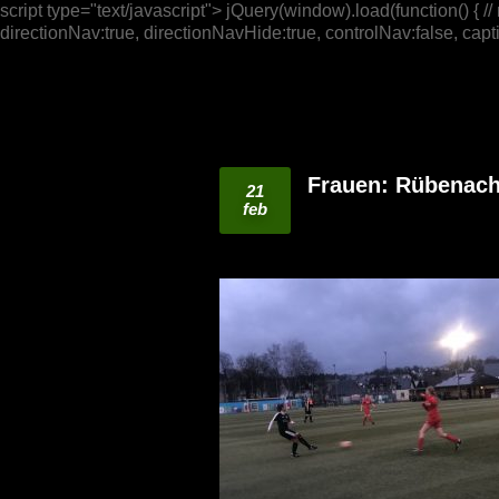
script type="text/javascript"> jQuery(window).load(function() { /
directionNav:true, directionNavHide:true, controlNav:false, captio
Frauen: Rübenach
21
feb