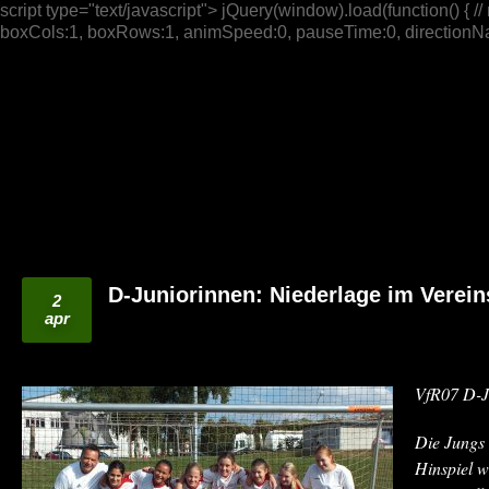
script type="text/javascript"> jQuery(window).load(function() { // n
boxCols:1, boxRows:1, animSpeed:0, pauseTime:0, directionNav:t
D-Juniorinnen: Niederlage im Verein
2
apr
VfR07 D-J
Die Jungs 
Hinspiel 