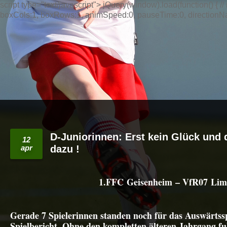
script type="text/javascript"> jQuery(window).load(function() { // n
boxCols:1, boxRows:1, animSpeed:0, pauseTime:0, directionNav:t
D-Juniorinnen: Erst kein Glück un
12
apr
dazu !
1.FFC Geisenheim – VfR07 Limb
Gerade 7 Spielerinnen standen noch für das Auswärtss
Spielbericht. Ohne den kompletten älteren Jahrgang fu