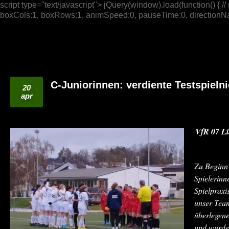
script type="text/javascript"> jQuery(window).load(function() { // n
boxCols:1, boxRows:1, animSpeed:0, pauseTime:0, directionNav:t
C-Juniorinnen: verdiente Testspieln
20
apr
VfR 07 Li
Zu Beginn 
Spielerinn
Spielpraxi
unser Team
überlegen
und wurden