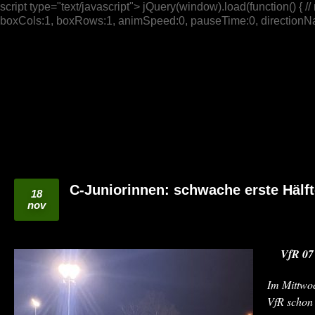
script type="text/javascript"> jQuery(window).load(function() { // n
boxCols:1, boxRows:1, animSpeed:0, pauseTime:0, directionNav:t
C-Juniorinnen: schwache erste Hälft
18
nov
VfR 07
Im Mittwo
VfR schon 