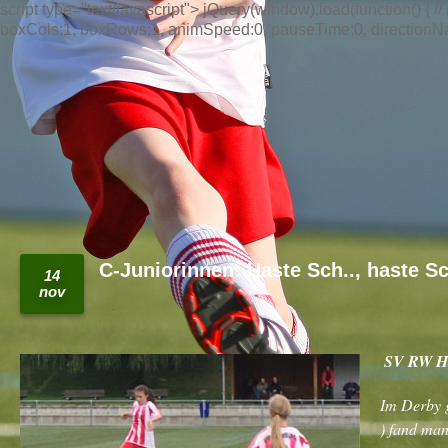
script type="text/javascript"> jQuery(window).load(function() { // n
boxCols:1, boxRows:1, animSpeed:0, pauseTime:0, directionNav:t
C-Juniorinnen: Haste Sch.., haste 
14
nov
SV RW Ha
Im Derby g
) fand man