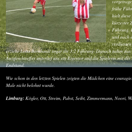
vorgetrage
frühe Führ
hielt dies
kürzester 
Führung. D
und nach e
verdienten
erzielte Lotta Bernhardt sogar die 3:2 Führung. Danach nahm das
Ausgleichtreffer unterlief uns ein Eigentor und die Spielerin mit d
Endstand.
Wie schon in den letzten Spielen zeigten die Mädchen eine couragie
Male nicht belohnt wurde.
Limburg:
Kögler, Ott, Streim, Pabst, Seibt, Zimmermann, Noori, 