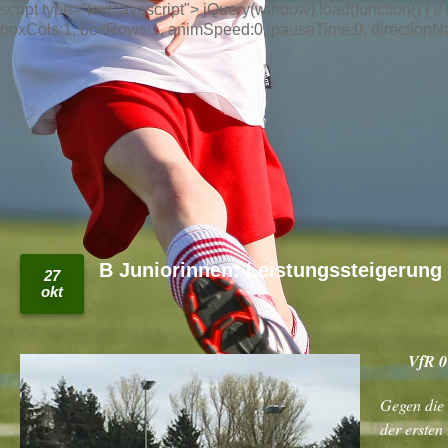
script type="text/javascript"> jQuery(window).load(function() { // n
boxCols:1, boxRows:1, animSpeed:0, pauseTime:0, directionNav:t
B Juniorinnen: Leistungssteigerung 
27
okt
VfR 0
Gegen die 
der ersten 