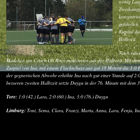
wenig Lauf
Zweikampfv
konzentrie
gefährlich
Kapital da
Halbzeit.
Nach einer
Mädchen um Coach Oli Roos motivierter aus der Halbzeit. Mit dem 
Zuspiel von Ina, mit einem Flachschuss aus gut 18 Metern die 1:0
der gegnerischen Abwehr erhöhte Ina nach gut einer Stunde auf 2:0
besseren zweiten Halbzeit setzte Duygu in der 76. Minute mit dem 
Tore:
1:0 (42.) Lara, 2:0 (60.) Ina, 3:0 (76.) Duygu
Limburg:
Toni, Sema, Clara, Franzi, Marta, Anna, Lara, Fenja, I