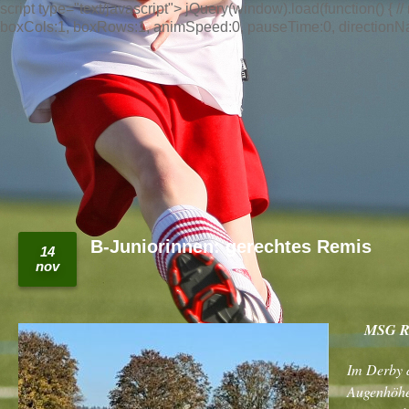
script type="text/javascript"> jQuery(window).load(function() { // n
boxCols:1, boxRows:1, animSpeed:0, pauseTime:0, directionNav:t
B-Juniorinnen: gerechtes Remis
14
nov
MSG Ru
Im Derby d
Augenhöhe.