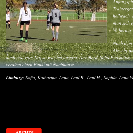
Anfangspha
Trainerge
hellwach. 
man sich 
W. heraus 
Nach dem P
Abwehr um
doch mal vors Tor, so war bei unserer Torhüterin Sofia Endstatio
verdient einen Punkt mit Nachhause.
Limburg:
Sofia, Katharina, Lena, Leni R., Leni H., Sophia, Lena W