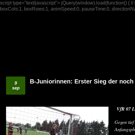
script type="text/javascript"> jQuery(window).load(function() { // n
boxCols:1, boxRows:1, animSpeed:0, pauseTime:0, directionNav:t
B-Juniorinnen: Erster Sieg der noch
9
sep
VfR 07 L
Gegen tief
Anfangsph