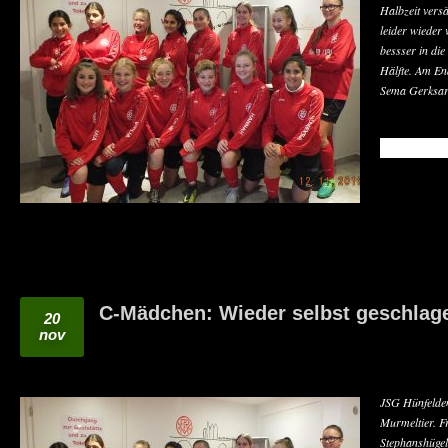
Halbzeit vers
leider wieder
bessser in die
Hälfte. Am En
Sema Gerksar
READ MO
C-Mädchen: Wieder selbst geschlag
20
nov
JSG Hünfelden
Murmeltier. F
Stephanshügel