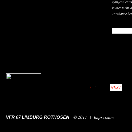
glänzend erse
immer mehr da
Torchance her
READ MO
NEXT
1
2
© 2017 |
Impressum
VFR 07 LIMBURG ROTHOSEN