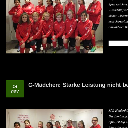
Spiel gleichw
Zweikampfverh
sicher wirken
zwischenzeitl
obwohl der Ba
READ MO
C-Mädchen: Starke Leistung nicht b
14
nov
JSG Heidenhä
Die Limburger
Spielzeit auf 
Über die gesam