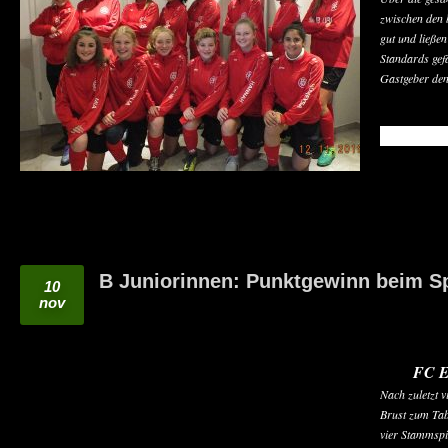
zwischen den 
gut und ließe
Standards gef
Gastgeber de
READ MO
B Juniorinnen: Punktgewinn beim Sp
10
nov
FC E
Nach zuletzt v
Brust zum Tab
vier Stammspi