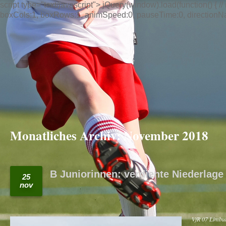
script type="text/javascript"> jQuery(window).load(function() { // n
boxCols:1, boxRows:1, animSpeed:0, pauseTime:0, directionNav:t
Monatliches Archiv:
November 2018
B Juniorinnen: verdiente Niederlage
25
nov
VfR 07 Limbur