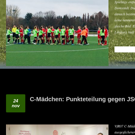
Spieltags entf
Domstadt. Die 
danach bestim
keine nennens
gleiche Bild.
Limburg hiel
READ MO
C-Mädchen: Punkteteilung gegen J
24
nov
VfR07 C-Mädch
ausgeglichene