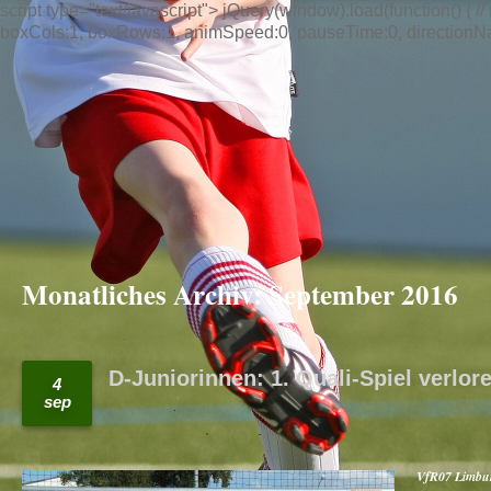
script type="text/javascript"> jQuery(window).load(function() { // n
boxCols:1, boxRows:1, animSpeed:0, pauseTime:0, directionNav:t
Monatliches Archiv:
September 2016
D-Juniorinnen: 1. Quali-Spiel verlor
4
sep
VfR07 Limburg