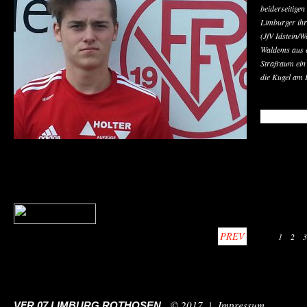
beiderseitigen
Limburger ihr
(JfV Idstein/
Waldems aus e
Strafraum ein
die Kugel am 
READ MO
PREV
1
2
3
© 2017 |
Impressum
VFR 07 LIMBURG ROTHOSEN