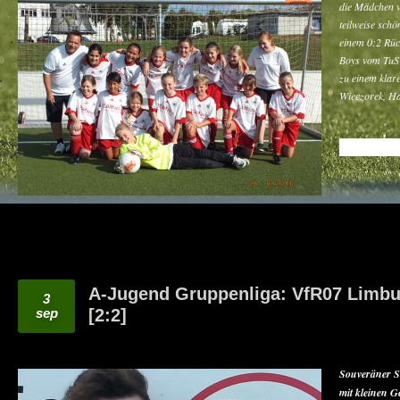
die Mädchen v
teilweise schö
einem 0:2 Rüc
Boys vom TuS 
zu einem klar
Wieczorek, H
READ MO
A-Jugend Gruppenliga: VfR07 Limbu
3
sep
[2:2]
Souveräner S
mit kleinen 