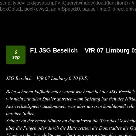
script type="text/javascript"> jQuery(window).load(function() { // n
boxCols:1, boxRows:1, animSpeed:0, pauseTime:0, directionNav:t
F1 JSG Beselich – VfR 07 Limburg 0:
6
sep
JSG Beselich – VfR 07 Limburg 0:10 (0:5)
Beim schönen Fußballwetter waren wir heute bei der JSG Beselich
wir nicht mit allen Spieler antreten – am Spieltag hat sich der Nikl
Auswechselspieler auskommen, was aber unseren konditionell sehr 
bereiten Sollen.
Schon von der ersten Minute an dominierten die 07er das Geschehe
über die Flügen oder durch die Mitte setzten die Domstädter die Ga
Flanken oder Einzelaktionen – die Jungs versuchten alles um ihre 