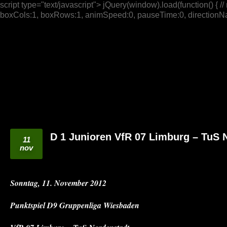
script type="text/javascript"> jQuery(window).load(function() { // n
boxCols:1, boxRows:1, animSpeed:0, pauseTime:0, directionNav:t
D 1 Junioren VfR 07 Limburg – TuS 
11
nov
Sonntag, 11. November 2012
Punktspiel D9 Gruppenliga Wiesbaden