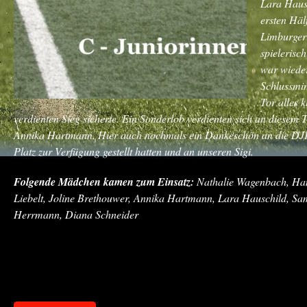
Lara Hausc
ersten Häl
Limburger
spielerisc
war wieder
Schlussmin
Tor alles 
verdienten Sieg sicherte. Ein Sonderlob verdienten sich an diese
Annika Hartmann. Hier auch nochmals ein Dankeschön an die DJK 
Platz zur Verfügung gestellt hatten und an unseren Sigi.
Folgende Mädchen kamen zum Einsatz:
Nathalie Wagenbach, Han
Liebelt, Joline Brethouwer, Annika Hartmann, Lara Hauschild, Sa
Herrmann, Diana Schneider