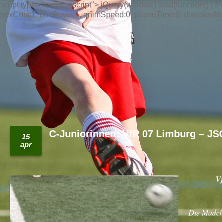
script type="text/javascript"> jQuery(window).load(function() { // n
boxCols:1, boxRows:1, animSpeed:0, pauseTime:0, directionNav:t
C-Juniorinnen: VfR 07 Limburg – JS
15
apr
V
Die Mädche