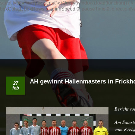
script type="text/javascript"> jQuery(window).load(function() { // n
boxCols:1, boxRows:1, animSpeed:0, pauseTime:0, directionNav:t
AH gewinnt Hallenmasters in Frickh
27
feb
Bericht v
Am Samsta
vom Kreis