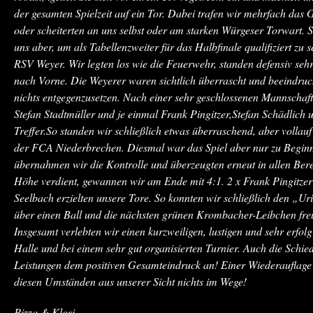
der gesamten Spielzeit auf ein Tor. Dabei trafen wir mehrfach das
oder scheiterten an uns selbst oder am starken Würgeser Torwart. So
uns aber, um als Tabellenzweiter für das Halbfinale qualifiziert zu 
RSV Weyer. Wir legten los wie die Feuerwehr, standen defensiv sehr 
nach Vorne. Die Weyerer waren sichtlich überrascht und beeindruck
nichts entgegenzusetzen. Nach einer sehr geschlossenen Mannschaftsl
Stefan Stadtmüller und je einmal Frank Pingitzer,Stefan Schädlic
Treffer.So standen wir schließlich etwas überraschend, aber vollau
der FCA Niederbrechen. Diesmal war das Spiel aber nur zu Beginn
übernahmen wir die Kontrolle und überzeugten erneut in allen Bere
Höhe verdient, gewannen wir am Ende mit 4:1. 2 x Frank Pingitze
Seelbach erzielten unsere Tore. So konnten wir schließlich den „
über einen Ball und die nächsten grünen Krombacher-Leibchen fre
Insgesamt verlebten wir einen kurzweiligen, lustigen und sehr erfol
Halle und bei einem sehr gut organisierten Turnier. Auch die Schied
Leistungen dem positiven Gesamteindruck an! Einer Wiederauflage d
diesen Umständen aus unserer Sicht nichts im Wege!
Pizza & Klosi