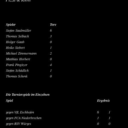
Spieler
Tore
Stefan Stadtmüller
6
Thomas Selbach
3
Holger Gaab
0
Heiko Siebert
1
Michael Zimmermann
2
Matthias Herbert
0
Frank Pingitzer
4
Stefan Schädlich
1
Thomas Schenk
0
Die Turnierspiele im Einzelnen
Spiel
Ergebnis
gegen VfL Eschhofen
6
1
gegen FCA Niederbrechen
1
1
gegen RSV Würges
0
0