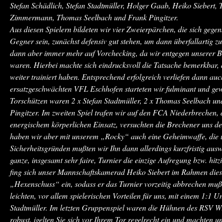
Stefan Schädlich, Stefan Stadtmüller, Holger Gaab, Heiko Siebert
Zimmermann, Thomas Seelbach und Frank Pingitzer.
Aus diesen Spielern bildeten wir vier Zweierpärchen, die sich gege
Gegner sein, zunächst defensiv gut stehen, um dann überfallartig zu
dann aber immer mehr auf Vorchecking, da wir entgegen unserer Be
waren. Hierbei machte sich eindrucksvoll die Tatsache bemerkbar,
weiter trainiert haben. Entsprechend erfolgreich verliefen dann au
ersatzgeschwächten VFL Eschhofen starteten wir fulminant und ge
Torschützen waren 2 x Stefan Stadtmüller, 2 x Thomas Seelbach 
Pingitzer. Im zweiten Spiel trafen wir auf den FCA Niederbrechen, 
energischem körperlichen Einsatz, versuchten die Brechener uns de
haben wir aber mit unserem „Rocky“ auch eine Geheimwaffe, die u
Sicherheitsgründen mußten wir Ihn dann allerdings kurzfristig ausw
ganze, insgesamt sehr faire, Turnier die einzige Aufregung bzw. hitz
fing sich unser Mannschaftskamerad Heiko Siebert im Rahmen dies
„Hexenschuss“ ein, sodass er das Turnier vorzeitig abbrechen mußt
leichten, vor allem spielerischen Vorteilen für uns, mit einem 1:1 U
Stadtmüller. Im letzten Gruppenspiel waren die Hühnen des RSV W
robust, igelten Sie sich vor Ihrem Tor regelrecht ein und machten 