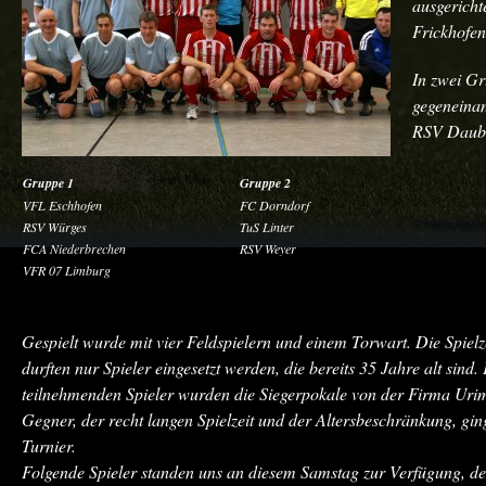
ausgericht
Frickhofen 
In zwei Gr
gegeneina
RSV Daubor
Gruppe 1
Gruppe 2
VFL Eschhofen
FC Dorndorf
RSV Würges
TuS Linter
FCA Niederbrechen
RSV Weyer
VFR 07 Limburg
Gespielt wurde mit vier Feldspielern und einem Torwart. Die Spielz
durften nur Spieler eingesetzt werden, die bereits 35 Jahre alt sind.
teilnehmenden Spieler wurden die Siegerpokale von der Firma Urima
Gegner, der recht langen Spielzeit und der Altersbeschränkung, gin
Turnier.
Folgende Spieler standen uns an diesem Samstag zur Verfügung, der